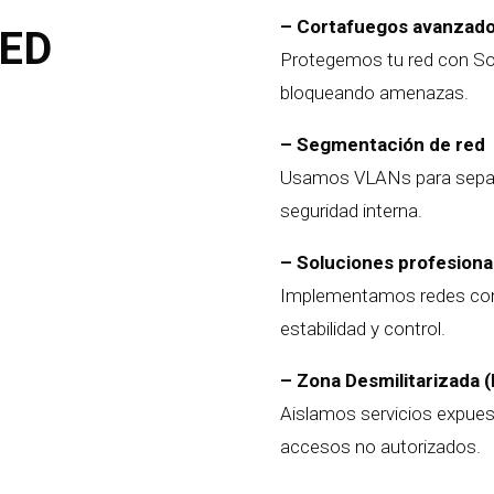
– Cortafuegos avanzad
RED
Protegemos tu red con Sop
bloqueando amenazas.
– Segmentación de red
Usamos VLANs para separar
seguridad interna.
– Soluciones profesiona
Implementamos redes con 
estabilidad y control.
– Zona Desmilitarizada 
Aislamos servicios expuest
accesos no autorizados.